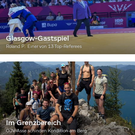
Glasgow-Gastspiel
Roland P.: Einer von 13 Top-Referees
Im Grenzbereich
ÖJV-Asse schinden Kondition am Berg