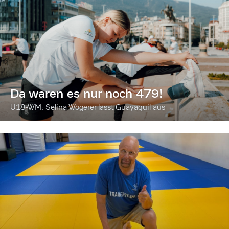
Da waren es nur noch 479!
U18-WM: Selina Wögerer lässt Guayaquil aus