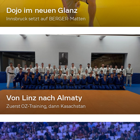
Dojo im neuen Glanz
Innsbruck setzt auf BERGER-Matten
Von Linz nach Almaty
Zuerst OZ-Training, dann Kasachstan