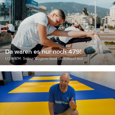
Da waren es nur noch 479!
U18-WM: Selina Wögerer lässt Guayaquil aus