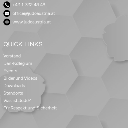
+43 1 332 48 48
office@judoaustria.at
www.judoaustria.at
QUICK LINKS
Vorstand
Dan-Kollegium
Events
Bilder und Videos
Downloads
Standorte
Was ist Judo?
Für Respekt und Sicherheit