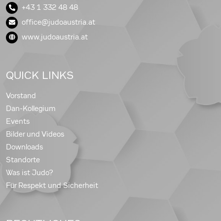
+43 1 332 48 48
office@judoaustria.at
www.judoaustria.at
QUICK LINKS
Vorstand
Dan-Kollegium
Events
Bilder und Videos
Downloads
Standorte
Was ist Judo?
Für Respekt und Sicherheit