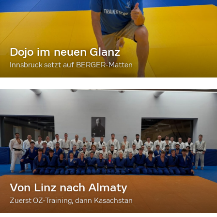
Dojo im neuen Glanz
Innsbruck setzt auf BERGER-Matten
Von Linz nach Almaty
Zuerst OZ-Training, dann Kasachstan