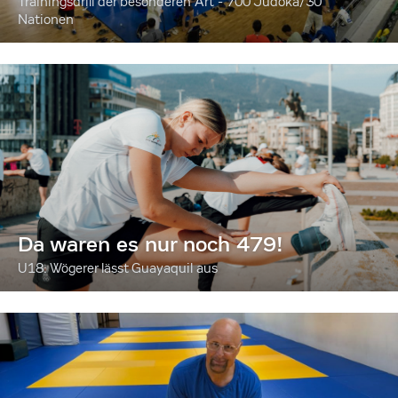
Trainingsdrill der besonderen Art - 700 Judoka/30
Nationen
Da waren es nur noch 479!
U18: Wögerer lässt Guayaquil aus