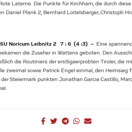
 Rote Laterne. Die Punkte für Kirchham, die durch dies
en Daniel Plank 2, Bernhard Loitelsberger, Christoph H
SU Noricum Leibnitz 2 7 : 6 (4 :3) –
Eine spannen
ekamen die Zuseher in Wattens geboten. Den Ausschl
ßlich die Routiniers der erstligaerprobten Tiroler, die mi
alle zweimal sowie Patrick Engel einmal, den Heimsieg f
s der Steiermark punkten Jonathan Garcia Castillo, Ma
al.