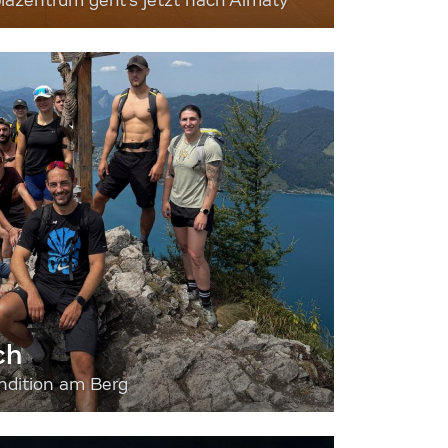
iazentrum geht's jetzt nach Almaty
ch
dition am Berg