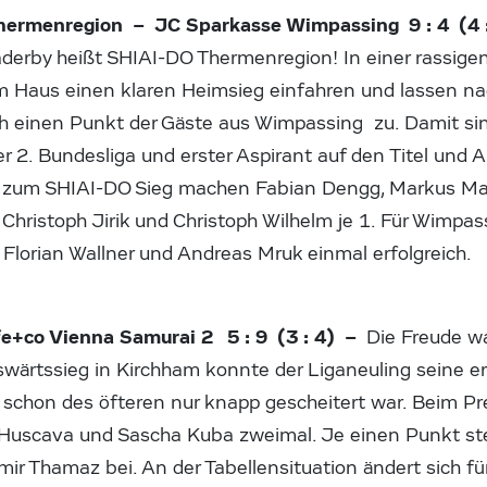
ermenregion – JC Sparkasse Wimpassing 9 : 4 (4 
aderby heißt SHIAI-DO Thermenregion! In einer rassi
em Haus einen klaren Heimsieg einfahren und lassen na
 einen Punkt der Gäste aus Wimpassing zu. Damit sin
er 2. Bundesliga und erster Aspirant auf den Titel und Au
e zum SHIAI-DO Sieg machen Fabian Dengg, Markus Mar
 Christoph Jirik und Christoph Wilhelm je 1. Für Wimpas
Florian Wallner und Andreas Mruk einmal erfolgreich.
e+co Vienna Samurai 2 5 : 9 (3 : 4) –
Die Freude w
ärtssieg in Kirchham konnte der Liganeuling seine e
schon des öfteren nur knapp gescheitert war. Beim P
Huscava und Sascha Kuba zweimal. Je einen Punkt ste
r Thamaz bei. An der Tabellensituation ändert sich fü