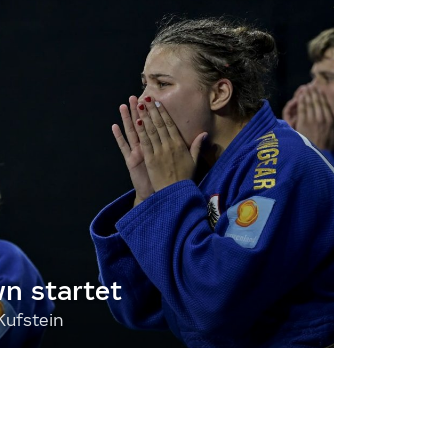
 startet
Kufstein