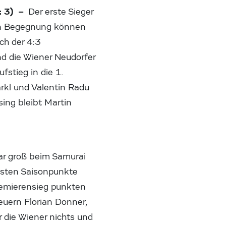
: 3) –
Der erste Sieger
gen Begegnung können
ch der 4:3
d die Wiener Neudorfer
fstieg in die 1.
kl und Valentin Radu
sing bleibt Martin
ar groß beim Samurai
rsten Saisonpunkte
remierensieg punkten
uern Florian Donner,
r die Wiener nichts und