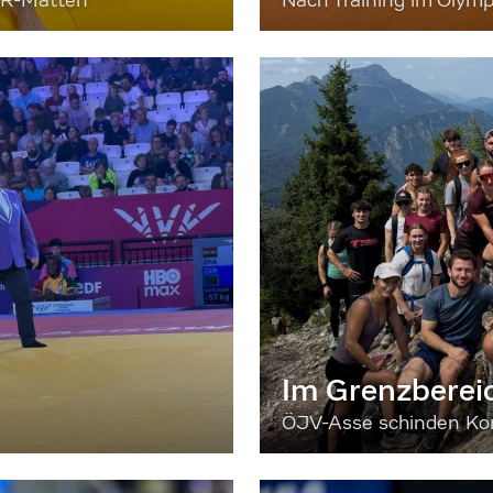
ER-Matten
Nach Training im Olymp
Im Grenzberei
ÖJV-Asse schinden Kon