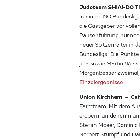
Judoteam SHIAI-DO Th
in einem NÖ Bundeslig
die Gastgeber vor voll
Pausenführung nur noch
neuer Spitzenreiter in d
Bundesliga. Die Punkt
je 2 sowie Martin Wess,
Morgenbesser zweimal, 
Einzelergebnisse
Union Kirchham – Caf
Farmteam. Mit dem Ausw
erobern, an denen man 
Stefan Moser, Dominic 
Norbert Stumpf und Dami