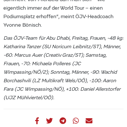
eigentlich immer auf der World Tour – einen
Podiumsplatz erhoffen“, meint ÖJV-Headcoach
Yvonne Bönisch.
Das ÖJV-Team für Abu Dhabi, Freitag, Frauen, -48 kg:
Katharina Tanzer (SU Noricum Leibnitz/ST), Männer,
-60: Marcus Auer (Creativ Graz/ST); Samstag,
Frauen, -70: Michaela Polleres (JC
Wimpassing/NÖ/2); Sonntag, Männer, -90: Wachid
Borchashvili (LZ Multikraft Wels/OÖ), -100: Aaron
Fara (JC Wimpassing/NÖ), +100: Daniel Allerstorfer
(UJZ Mühlviertel/OÖ).