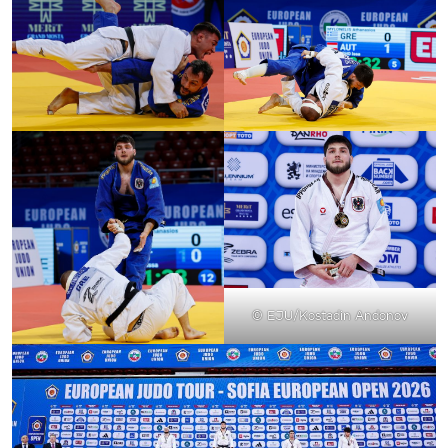
© EJU/Kostadin Andonov