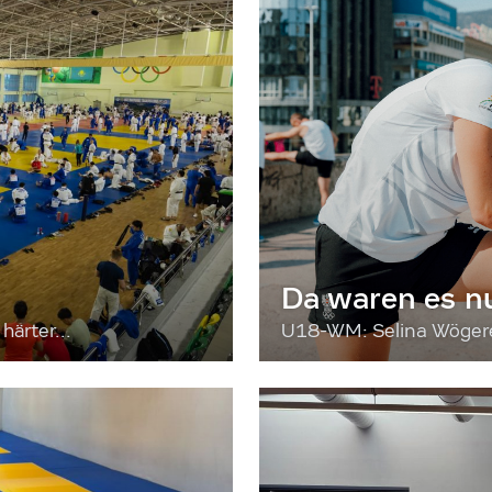
Da waren es n
härter...
U18-WM: Selina Wögerer