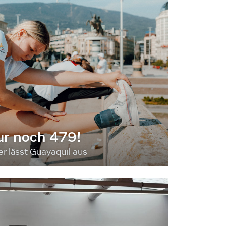
ur noch 479!
 lässt Guayaquil aus