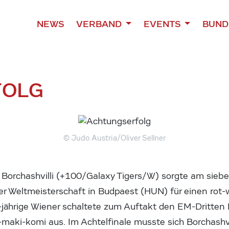
NEWS
VERBAND
EVENTS
BUND
FOLG
© Judo Austria/Oliver Sellner
 Borchashvilli (+100/Galaxy Tigers/W) sorgte am sieb
r Weltmeisterschaft in Budpaest (HUN) für einen rot-
-jährige Wiener schaltete zum Auftakt den EM-Dritten
-maki-komi aus. Im Achtelfinale musste sich Borchash