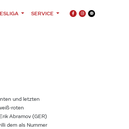
ESLIGA
SERVICE
FACEBOOK
INSTAGRAM
Übersetzung
enten und letzten
weiß-roten
 Erik Abramov (GER)
villi dem als Nummer