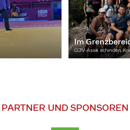
Im Grenzberei
ÖJV-Asse schinden Kon
PARTNER UND SPONSOREN