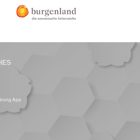
HES
ärung App