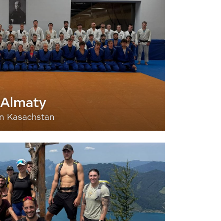
 Almaty
nn Kasachstan