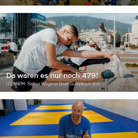
Da waren es nur noch 479!
U18-WM: Selina Wögerer lässt Guayaquil aus