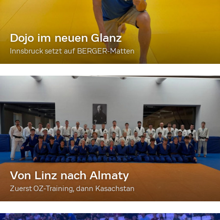
Dojo im neuen Glanz
Innsbruck setzt auf BERGER-Matten
Von Linz nach Almaty
Zuerst OZ-Training, dann Kasachstan