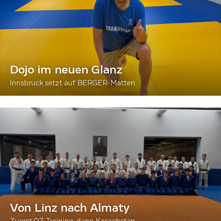
Dojo im neuen Glanz
Innsbruck setzt auf BERGER-Matten
Von Linz nach Almaty
Zuerst OZ-Training, dann Kasachstan