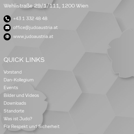
Wehlistraße 29/1/111, 1200 Wien
+43 1 332 48 48
office@judoaustria.at
www.judoaustria.at
QUICK LINKS
Vorstand
Dan-Kollegium
Events
Bilder und Videos
Downloads
Standorte
Was ist Judo?
Für Respekt und Sicherheit