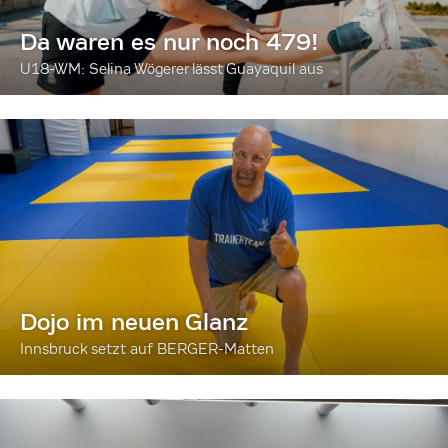
Da waren es nur noch 479!
U18-WM: Selina Wögerer lässt Guayaquil aus
Dojo im neuen Glanz
Innsbruck setzt auf BERGER-Matten