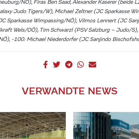
rneuburg/NÖ), Firas Ben Saad, Alexander Kaserer (beide L
alaxy Judo Tigers/W), Michael Zeltner (JC Sparkasse W
(JC Sparkasse Wimpassing/NÖ), Vilmos Lennert (JC Sanj
kraft Wels/OÖ), Tim Schwarzl (PSV Salzburg – Judo/S),
Ö), -100: Michael Niederdorfer (JC Sanjindo Bischofsh
VERWANDTE NEWS