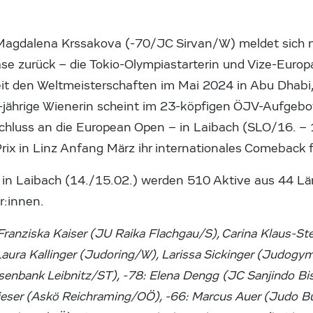
 Magdalena Krssakova (-70/JC Sirvan/W) meldet sich 
se zurück – die Tokio-Olympiastarterin und Vize-Euro
eit den Weltmeisterschaften im Mai 2024 in Abu Dhab
1-jährige Wienerin scheint im 23-köpfigen ÖJV-Aufgebot
schluss an die European Open – in Laibach (SLO/16. – 
ix in Linz Anfang März ihr internationales Comeback f
in Laibach (14./15.02.) werden 510 Aktive aus 44 Lä
r:innen.
Franziska Kaiser (JU Raika Flachgau/S), Carina Klaus-St
aura Kallinger (Judoring/W), Larissa Sickinger (Judogym
eisenbank Leibnitz/ST), -78: Elena Dengg (JC Sanjindo Bi
eser (Askö Reichraming/OÖ), -66: Marcus Auer (Judo Bul