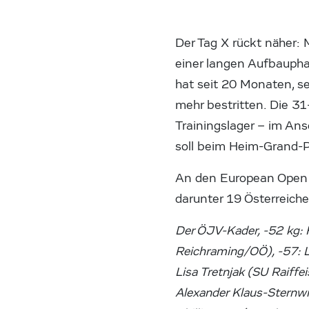
Der Tag X rückt näher:
einer langen Aufbaupha
hat seit 20 Monaten, s
mehr bestritten. Die 3
Trainingslager – im An
soll beim Heim-Grand-Pr
An den European Open 
darunter 19 Österreiche
Der ÖJV-Kader, -52 kg: 
Reichraming/OÖ), -57: L
Lisa Tretnjak (SU Raiff
Alexander Klaus-Sternwi