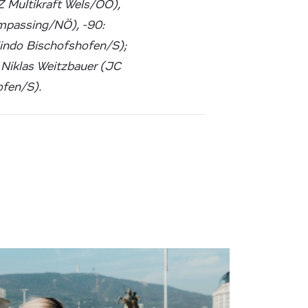
Z Multikraft Wels/OÖ),
impassing/NÖ), -90:
indo Bischofshofen/S);
 Niklas Weitzbauer (JC
ofen/S).