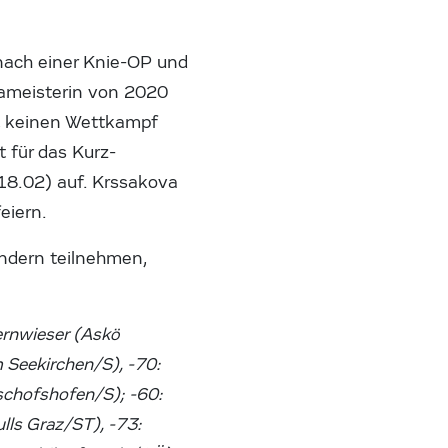
nach einer Knie-OP und
pameisterin von 2020
i, keinen Wettkampf
 für das Kurz-
18.02) auf. Krssakova
eiern.
ndern teilnehmen,
ernwieser (Askö
 Seekirchen/S), -70:
schofshofen/S); -60:
ls Graz/ST), -73: