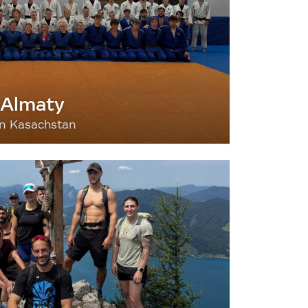
 Almaty
nn Kasachstan