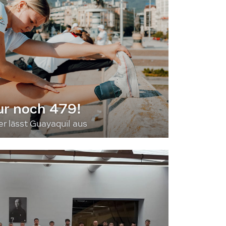
ur noch 479!
 lässt Guayaquil aus