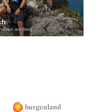
ch
dition am Berg