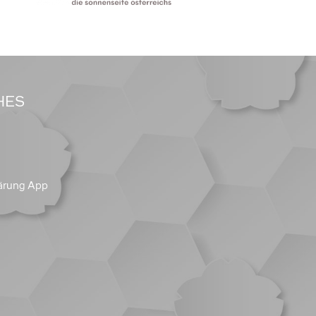
HES
ärung App