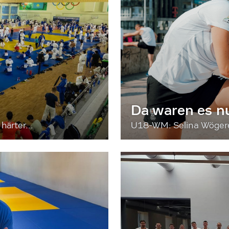
Da waren es n
härter...
U18-WM: Selina Wögerer