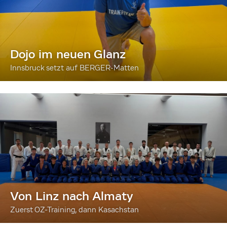
Dojo im neuen Glanz
Innsbruck setzt auf BERGER-Matten
Von Linz nach Almaty
Zuerst OZ-Training, dann Kasachstan