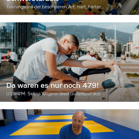
Trainingsdrill der besonderen Art: hart, härter...
Da waren es nur noch 479!
U18-WM: Selina Wögerer lässt Guayaquil aus