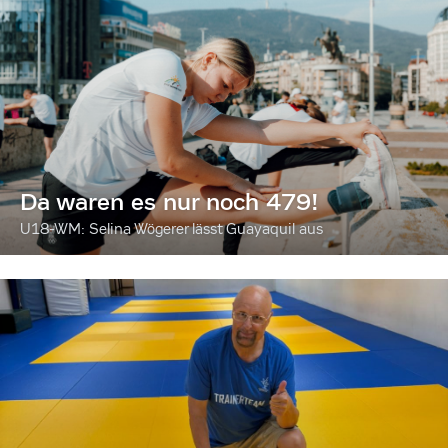
Da waren es nur noch 479!
U18-WM: Selina Wögerer lässt Guayaquil aus