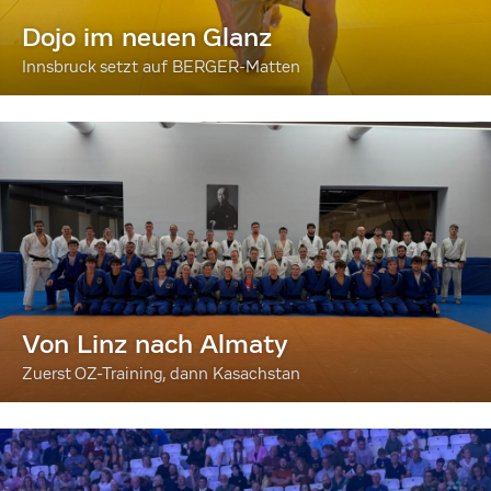
Dojo im neuen Glanz
Innsbruck setzt auf BERGER-Matten
Von Linz nach Almaty
Zuerst OZ-Training, dann Kasachstan