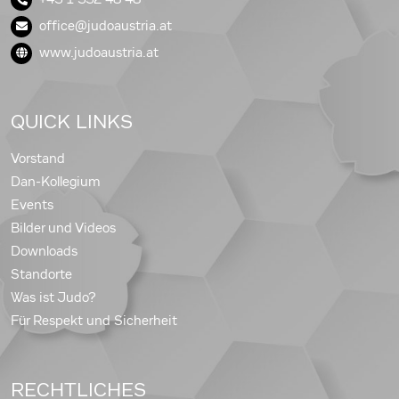
office@judoaustria.at
www.judoaustria.at
QUICK LINKS
Vorstand
Dan-Kollegium
Events
Bilder und Videos
Downloads
Standorte
Was ist Judo?
Für Respekt und Sicherheit
RECHTLICHES