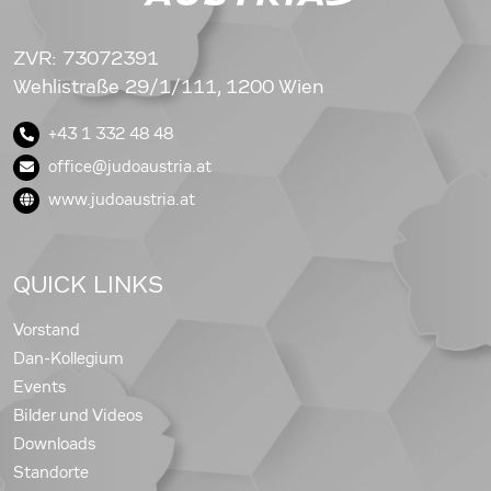
ZVR: 73072391
Wehlistraße 29/1/111, 1200 Wien
+43 1 332 48 48
office@judoaustria.at
www.judoaustria.at
QUICK LINKS
Vorstand
Dan-Kollegium
Events
Bilder und Videos
Downloads
Standorte