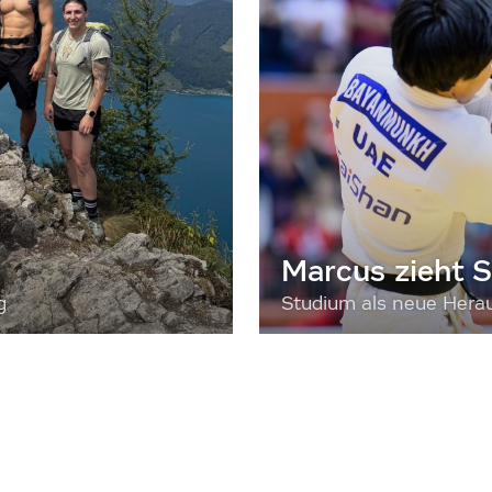
Marcus zieht S
g
Studium als neue Hera