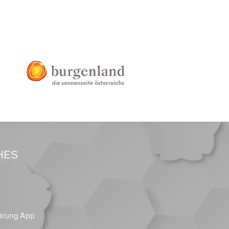
HES
ärung App