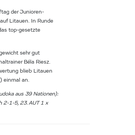
ftag der Junioren-
auf Litauen. In Runde
das top-gesetzte
rgewicht sehr gut
altrainer Béla Riesz.
wertung blieb Litauen
) einmal an.
udoka aus 39 Nationen):
ch 2-1-5, 23. AUT 1 x