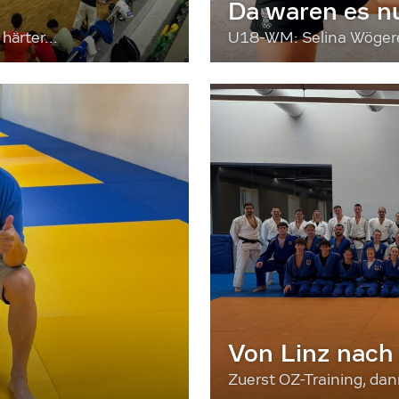
Da waren es n
härter...
U18-WM: Selina Wögerer
Von Linz nach
Zuerst OZ-Training, da