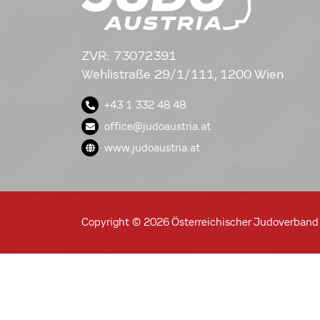
ZVR: 73072391
Wehlistraße 29/1/111, 1200 Wien
+43 1 332 48 48
office@judoaustria.at
www.judoaustria.at
Copyright © 2026 Österreichischer Judoverband