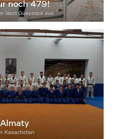
ur noch 479!
 lässt Guayaquil aus
 Almaty
nn Kasachstan