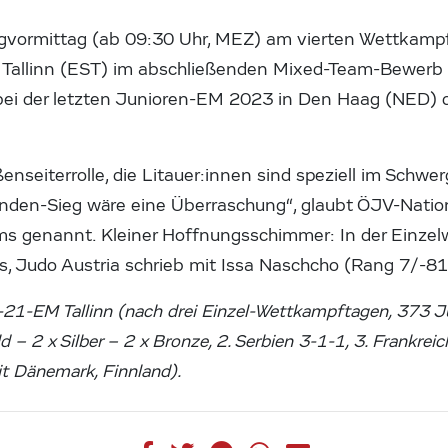
tagvormittag (ab 09:30 Uhr, MEZ) am vierten Wettkamp
 Tallinn (EST) im abschließenden Mixed-Team-Bewerb 
bei der letzten Junioren-EM 2023 in Den Haag (NED) 
enseiterrolle, die Litauer:innen sind speziell im Schwe
unden-Sieg wäre eine Überraschung“, glaubt ÖJV-Nation
s genannt. Kleiner Hoffnungsschimmer: In der Einzel
s, Judo Austria schrieb mit Issa Naschcho (Rang 7/-81
-21-EM Tallinn (nach drei Einzel-Wettkampftagen, 373 J
d – 2 x Silber – 2 x Bronze, 2. Serbien 3-1-1, 3. Frankrei
it Dänemark, Finnland).