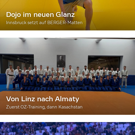
Dojo im neuen Glanz
Innsbruck setzt auf BERGER-Matten
Von Linz nach Almaty
Zuerst OZ-Training, dann Kasachstan