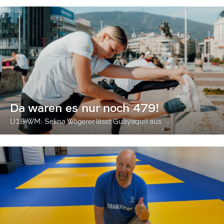
Da waren es nur noch 479!
U18-WM: Selina Wögerer lässt Guayaquil aus