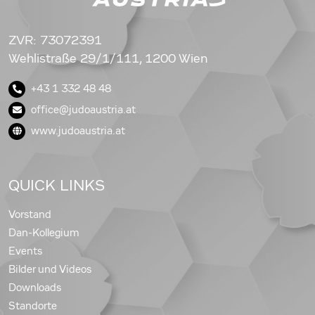
ZVR: 73072391
Wehlistraße 29/1/111, 1200 Wien
+43 1 332 48 48
office@judoaustria.at
www.judoaustria.at
QUICK LINKS
Vorstand
Dan-Kollegium
Events
Bilder und Videos
Downloads
Standorte