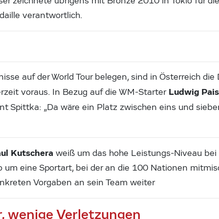
oser zeichnete übrigens mit Bronze 2010 in Tokio für die
aille verantwortlich.
isse auf der World Tour belegen, sind in Österreich di
Ludwig Pais
rzeit voraus. In Bezug auf die WM-Starter
t Spittka: „Da wäre ein Platz zwischen eins und siebe
ul Kutschera
weiß um das hohe Leistungs-Niveau bei e
o um eine Sportart, bei der an die 100 Nationen mitmi
konkreten Vorgaben an sein Team weiter
r, wenige Verletzungen