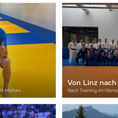
Von Linz nach
ER-Matten
Nach Training im Olymp