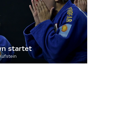
 startet
Kufstein