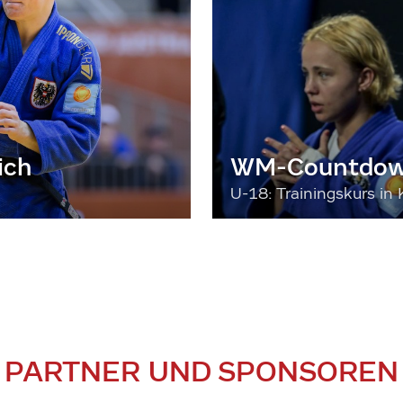
ich
WM-Countdown
U-18: Trainingskurs in 
PARTNER UND SPONSOREN