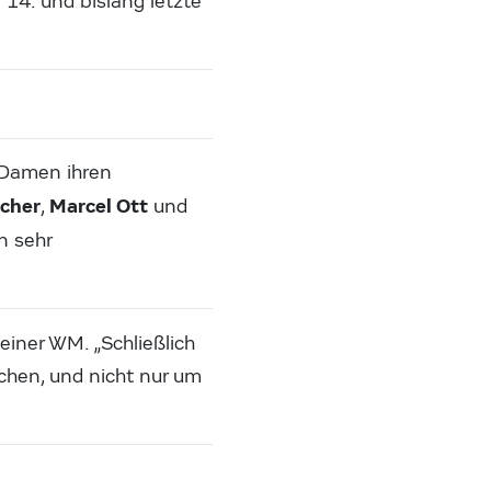
 14. und bislang letzte
e Damen ihren
cher
Marcel Ott
,
und
n sehr
iner WM. „Schließlich
schen, und nicht nur um