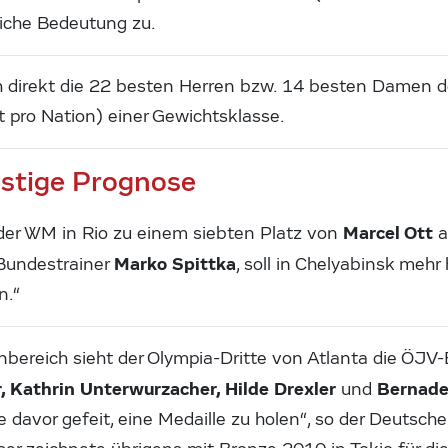
iche Bedeutung zu.
ich direkt die 22 besten Herren bzw. 14 besten Damen d
et pro Nation) einer Gewichtsklasse.
astige Prognose
Marcel Ott
 der WM in Rio zu einem siebten Platz von
a
Marko Spittka
 Bundestrainer
, soll in Chelyabinsk mehr
n.“
ereich sieht der Olympia-Dritte von Atlanta die ÖJV
r, Kathrin Unterwurzacher, Hilde Drexler
Bernade
und
ne davor gefeit, eine Medaille zu holen“, so der Deutsch