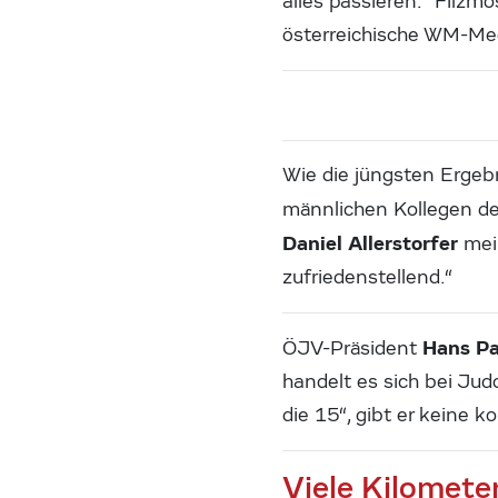
alles passieren.“ Filzm
österreichische WM-Med
Wie die jüngsten Ergebn
männlichen Kollegen de
Daniel Allerstorfer
mein
zufriedenstellend.“
Hans Pa
ÖJV-Präsident
handelt es sich bei Jud
die 15“, gibt er keine 
Viele Kilomete