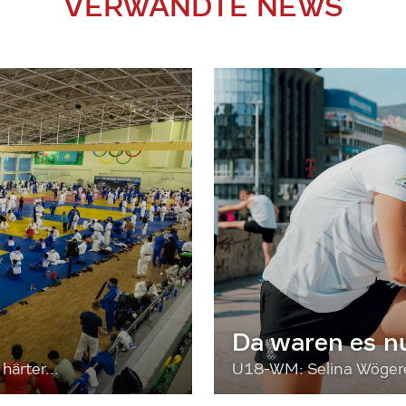
VERWANDTE NEWS
Da waren es n
härter...
U18-WM: Selina Wögerer