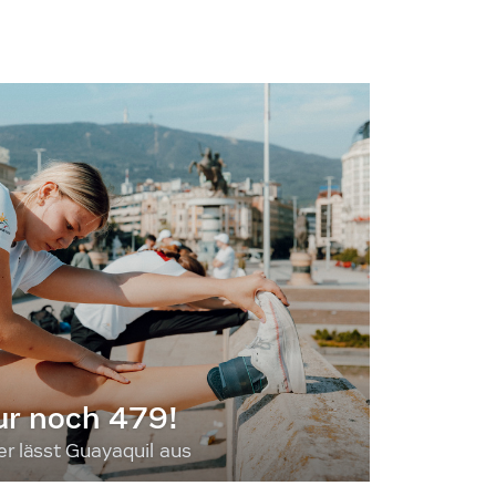
ur noch 479!
 lässt Guayaquil aus