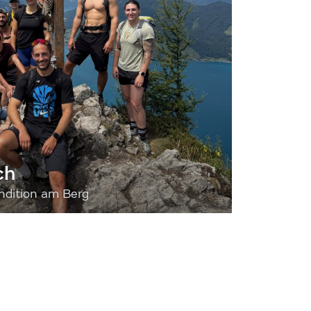
ch
dition am Berg