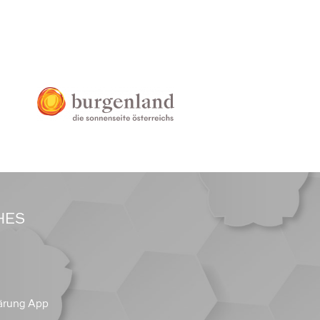
HES
ärung App