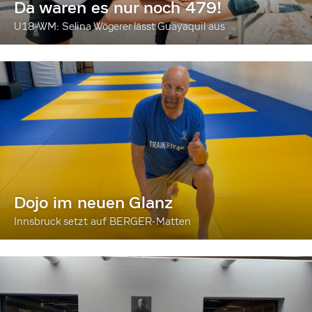
Da waren es nur noch 479!
U18-WM: Selina Wögerer lässt Guayaquil aus
Dojo im neuen Glanz
Innsbruck setzt auf BERGER-Matten