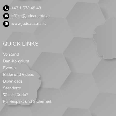
+43 1 332 48 48
office@judoaustria.at
www.judoaustria.at
QUICK LINKS
Vorstand
Dan-Kollegium
Events
Bilder und Videos
Downloads
Standorte
Was ist Judo?
Für Respekt und Sicherheit