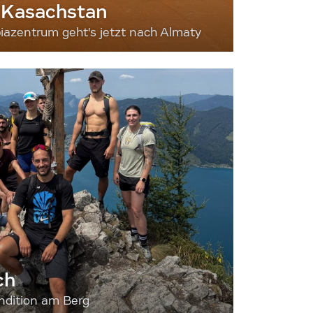
 Kasachstan
iazentrum geht's jetzt nach Almaty
ch
dition am Berg