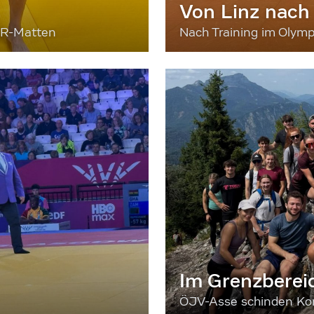
Von Linz nach
ER-Matten
Nach Training im Olymp
Im Grenzberei
ÖJV-Asse schinden Kon