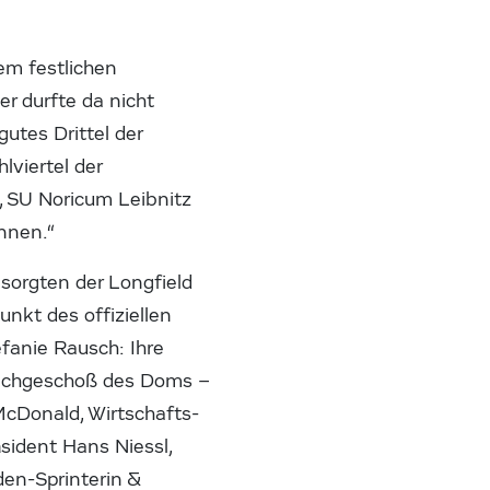
em festlichen
r durfte da nicht
gutes Drittel der
viertel der
u, SU Noricum Leibnitz
nnen.“
sorgten der Longfield
nkt des offiziellen
tefanie Rausch: Ihre
Dachgeschoß des Doms –
McDonald, Wirtschafts-
sident Hans Niessl,
den-Sprinterin &