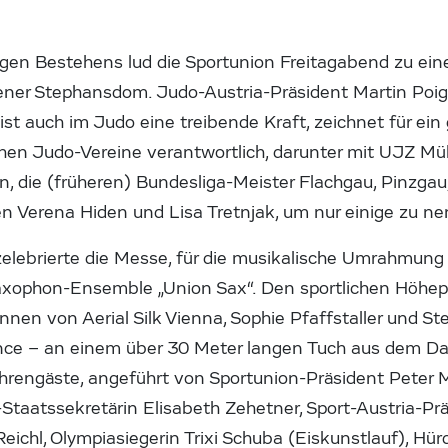
rigen Bestehens lud die Sportunion Freitagabend zu ein
ener Stephansdom. Judo-Austria-Präsident Martin Poige
ist auch im Judo eine treibende Kraft, zeichnet für ein 
en Judo-Vereine verantwortlich, darunter mit UJZ Mühl
in, die (früheren) Bundesliga-Meister Flachgau, Pinzga
n Verena Hiden und Lisa Tretnjak, um nur einige zu ne
zelebrierte die Messe, für die musikalische Umrahmung 
axophon-Ensemble „Union Sax“. Den sportlichen Höhepu
stinnen von Aerial Silk Vienna, Sophie Pfaffstaller und S
nce – an einem über 30 Meter langen Tuch aus dem 
hrengäste, angeführt von Sportunion-Präsident Peter 
taatssekretärin Elisabeth Zehetner, Sport-Austria-Prä
ichl, Olympiasiegerin Trixi Schuba (Eiskunstlauf), Hür