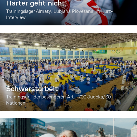
Härter geht nicht!
Trainingslager Almaty: Lubjana Piovesana im Kurz-
Interview
Schwerstarbeit
Trainingsdrill der besonderen Art - 700 Judoka/30
Nationen