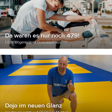
Da waren es nur noch 479!
U18: Wögerer lässt Guayaquil aus
Dojo im neuen Glanz