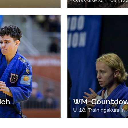
ÖJV-Asse schinden Kon
ich
WM-Countdown
U-18: Trainingskurs in 