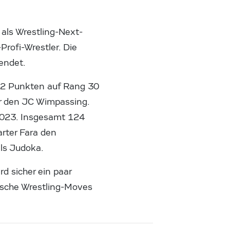
e als Wrestling-Next-
rofi-Wrestler. Die
eendet.
842 Punkten auf Rang 30
ür den JC Wimpassing.
 2023. Insgesamt 124
rter Fara den
als Judoka.
d sicher ein paar
fische Wrestling-Moves