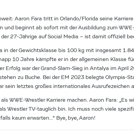
oweit: Aaron Fara tritt in Orlando/Florida seine Karrier
 und beginnt ab sofort mit der Ausbildung zum WWE-P
der 27-Jährige auf Social Media – ist damit offiziell b
a in der Gewichtsklasse bis 100 kg mit insgesamt 1.
Knapp 10 Jahre kämpfte er in der allgemeinen Klasse f
er Erfolg war der Grand-Slam-Sieg in Antalya im April
stehen zu Buche. Bei der EM 2023 belegte Olympia-Sta
r sein letztes großes internationales Ausrufezeichen 
A als WWE-Wrestler Karriere machen. Aaron Fara: „Es wir
als Wrestler TV-tauglich bin. Ich muss noch viele spezi
nfalls kaum erwarten…“ Bye, bye, Aaron!