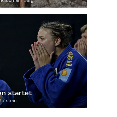
dition am Berg
 startet
Kufstein