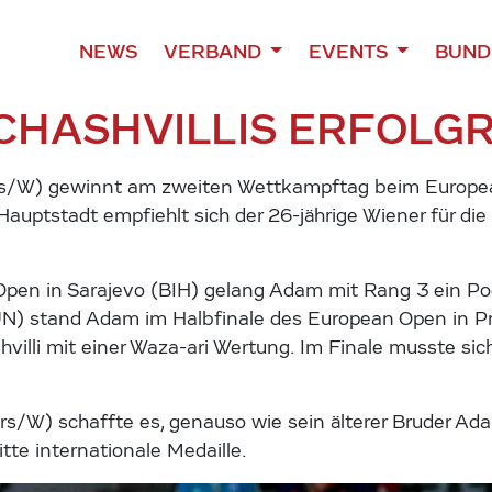
NEWS
VERBAND
EVENTS
BUND
CHASHVILLIS ERFOLGR
rs/W) gewinnt am zweiten Wettkampftag beim European 
auptstadt empfiehlt sich der 26-jährige Wiener für die
en in Sarajevo (BIH) gelang Adam mit Rang 3 ein Pod
N) stand Adam im Halbfinale des European Open in Pr
shvilli mit einer Waza-ari Wertung. Im Finale musste 
rs/W) schaffte es, genauso wie sein älterer Bruder Adam
itte internationale Medaille.