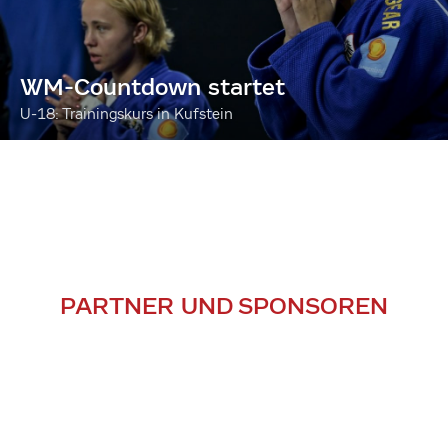
WM-Countdown startet
U-18: Trainingskurs in Kufstein
PARTNER UND SPONSOREN