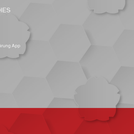
HES
ärung App