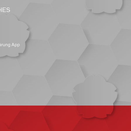
HES
ärung App