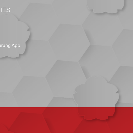
HES
ärung App