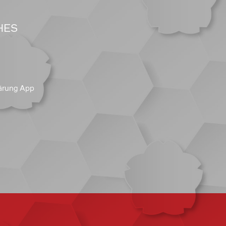
HES
ärung App