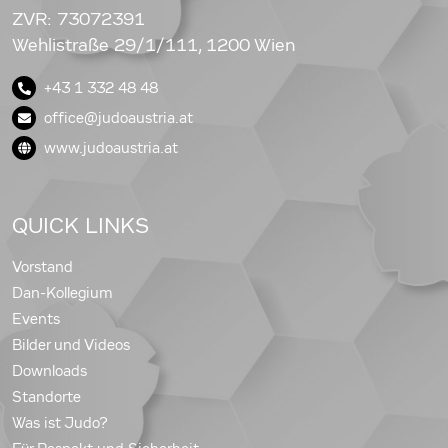
ZVR: 73072391
Wehlistraße 29/1/111, 1200 Wien
+43 1 332 48 48
office@judoaustria.at
www.judoaustria.at
QUICK LINKS
Vorstand
Dan-Kollegium
Events
Bilder und Videos
Downloads
Standorte
Was ist Judo?