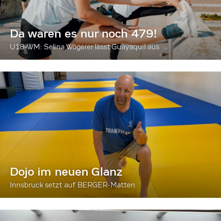
Da waren es nur noch 479!
U18-WM: Selina Wögerer lässt Guayaquil aus
Dojo im neuen Glanz
Innsbruck setzt auf BERGER-Matten