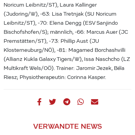
Noricum Leibnitz/ST), Laura Kallinger
(Judoring/W), -63: Lisa Tretnjak (SU Noricum
Leibnitz/ST), -70: Elena Dengg (ESV Sanjindo
Bischofshofen/S); männlich, -66: Marcus Auer (JC
Premstätten/ST), -73: Phillip Aust (JU
Klosterneuburg/NÖ), -81: Magamed Borchashvilli
(Allianz Kukla Galaxy Tigers/W), Issa Naschcho (LZ
Multikraft Wels/OÖ). Trainer: Jaromir Jezek, Béla
Riesz; Physiotherapeutin: Corinna Kasper.
VERWANDTE NEWS