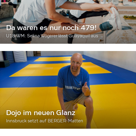
Da waren es nur noch 479!
U18-WM: Selina Wögerer lässt Guayaquil aus
Dojo im neuen Glanz
Innsbruck setzt auf BERGER-Matten