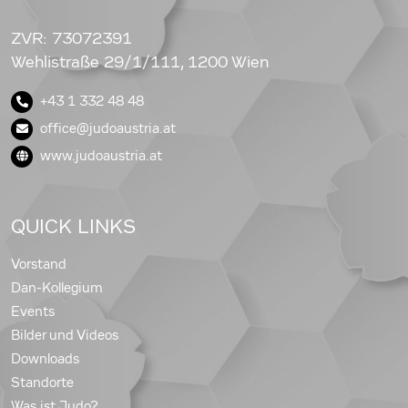
ZVR: 73072391
Wehlistraße 29/1/111, 1200 Wien
+43 1 332 48 48
office@judoaustria.at
www.judoaustria.at
QUICK LINKS
Vorstand
Dan-Kollegium
Events
Bilder und Videos
Downloads
Standorte
Was ist Judo?