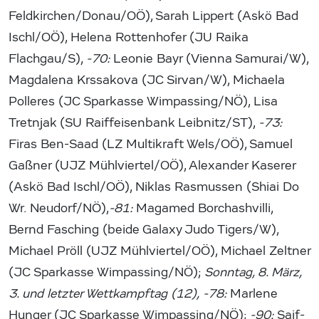
Feldkirchen/Donau/OÖ), Sarah Lippert (Askö Bad
Ischl/OÖ), Helena Rottenhofer (JU Raika
Flachgau/S),
-70:
Leonie Bayr (Vienna Samurai/W),
Magdalena Krssakova (JC Sirvan/W), Michaela
Polleres (JC Sparkasse Wimpassing/NÖ), Lisa
Tretnjak (SU Raiffeisenbank Leibnitz/ST),
-73:
Firas Ben-Saad (LZ Multikraft Wels/OÖ), Samuel
Gaßner (UJZ Mühlviertel/OÖ), Alexander Kaserer
(Askö Bad Ischl/OÖ), Niklas Rasmussen (Shiai Do
Wr. Neudorf/NÖ),
-81:
Magamed Borchashvilli,
Bernd Fasching (beide Galaxy Judo Tigers/W),
Michael Pröll (UJZ Mühlviertel/OÖ), Michael Zeltner
(JC Sparkasse Wimpassing/NÖ);
Sonntag, 8. März,
3. und letzter Wettkampftag (12),
-78:
Marlene
Hunger (JC Sparkasse Wimpassing/NÖ);
-90:
Saif-