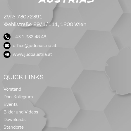
ZVR: 73072391
Wehlistraße 29/1/111, 1200 Wien
+43 1 332 48 48
office@judoaustria.at
www.judoaustria.at
QUICK LINKS
Vorstand
Dan-Kollegium
Events
Bilder und Videos
Downloads
Standorte