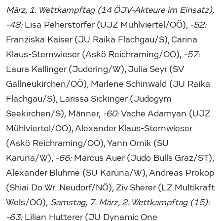
März, 1. Wettkampftag (14 ÖJV-Akteure im Einsatz),
-48:
Lisa Peherstorfer (UJZ Mühlviertel/OÖ),
-52:
Franziska Kaiser (JU Raika Flachgau/S), Carina
Klaus-Sternwieser (Askö Reichraming/OÖ),
-57:
Laura Kallinger (Judoring/W), Julia Seyr (SV
Gallneukirchen/OÖ), Marlene Schinwald (JU Raika
Flachgau/S), Larissa Sickinger (Judogym
Seekirchen/S), Männer,
-60:
Vache Adamyan (UJZ
Mühlviertel/OÖ), Alexander Klaus-Sternwieser
(Askö Reichraming/OÖ), Yann Ornik (SU
Karuna/W),
-66:
Marcus Auer (Judo Bulls Graz/ST),
Alexander Bluhme (SU Karuna/W), Andreas Prokop
(Shiai Do Wr. Neudorf/NÖ), Ziv Sherer (LZ Multikraft
Wels/OÖ);
Samstag, 7. März, 2. Wettkampftag (15):
-63:
Lilian Hutterer (JU Dynamic One