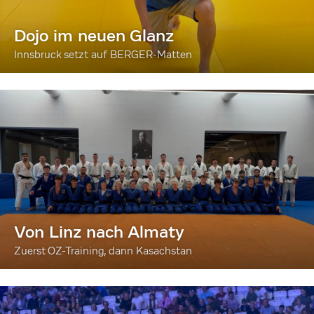
Dojo im neuen Glanz
Innsbruck setzt auf BERGER-Matten
Von Linz nach Almaty
Zuerst OZ-Training, dann Kasachstan