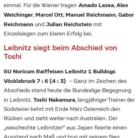
Amado Lazea
Alex
einmal. Für die Wiener tragen
,
Weichinger
Marcel Ott
Manuel Reichmann
Gabor
,
,
,
Reichmann
Julian Reichstein
und
mit
Einzelsiegen zum klaren Erfolg bei.
Leibnitz siegt beim Abschied von
Toshi
SU Noricum Raiffeisen Leibnitz 1 Bulldogs
Vöcklabruck 7 : 6 (4 : 3)
– Ganz im Zeichen des
Abschieds stand heute die Bundesliga-Begegnung
Toshi Nakamura
in Leibnitz.
, langjähriger Trainer der
Südsteirer kehrt mit Ende März Österreich den
Rücken und zieht weiter nach Australien. Der
„waschechte Leibnitzer“ aus Japan feierte einen
Ausstand nach Maß und trug mit seinem Sieg