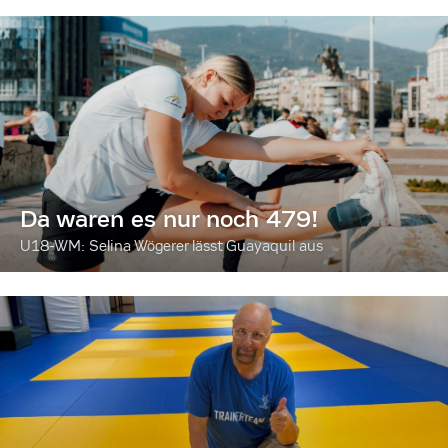
Da waren es nur noch 479!
U18-WM: Selina Wögerer lässt Guayaquil aus