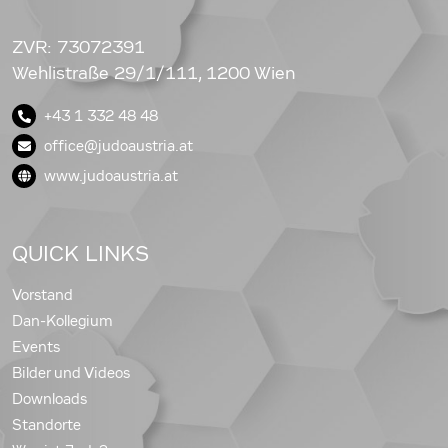
ZVR: 73072391
Wehlistraße 29/1/111, 1200 Wien
+43 1 332 48 48
office@judoaustria.at
www.judoaustria.at
QUICK LINKS
Vorstand
Dan-Kollegium
Events
Bilder und Videos
Downloads
Standorte