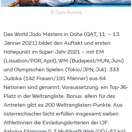
© Judo Austria
Das World Judo Masters in Doha (QAT, 11. – 13.
Jänner 2021) bildet den Auftakt und ersten
Höhepunkt im Super-Jahr 2021 – mit EM
(Lissabon/POR, April), WM (Budapest/HUN, Juni)
und Olympischen Spielen (Tokio/JPN, Juli). 333
Judoka (142 Frauen/191 Männer) aus 64
Nationen sind genannt. Voraussetzung: ein Top-36-
Platz in der Weltrangliste. Bonus: allein für das
Antreten gibt es 200 Weltranglisten-Punkte. Aus
österreichischer Sicht erfüllen insgesamt sieben
AthletInnen die Einladungskriterien der IJF:
Sabrina Filzmoser (LZ Multikraft Wels/OÖ/-57 kg),