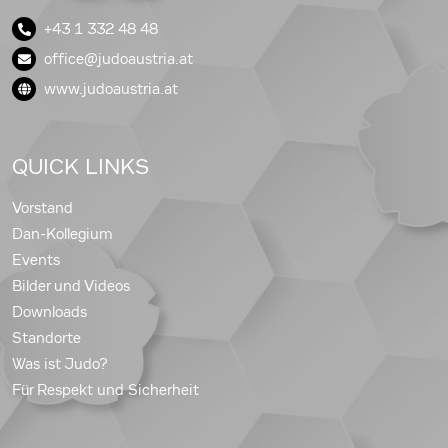
+43 1 332 48 48
office@judoaustria.at
www.judoaustria.at
QUICK LINKS
Vorstand
Dan-Kollegium
Events
Bilder und Videos
Downloads
Standorte
Was ist Judo?
Für Respekt und Sicherheit