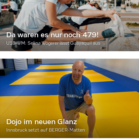
Da waren es nur noch 479!
U18-WM: Selina Wögerer lässt Guayaquil aus
Dojo im neuen Glanz
Innsbruck setzt auf BERGER-Matten