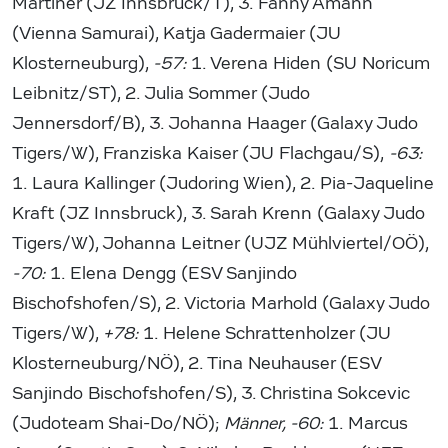
Martiner (JZ Innsbruck/T), 3. Fanny Amann
(Vienna Samurai), Katja Gadermaier (JU
Klosterneuburg),
-57:
1. Verena Hiden (SU Noricum
Leibnitz/ST), 2. Julia Sommer (Judo
Jennersdorf/B), 3. Johanna Haager (Galaxy Judo
Tigers/W), Franziska Kaiser (JU Flachgau/S),
-63:
1. Laura Kallinger (Judoring Wien), 2. Pia-Jaqueline
Kraft (JZ Innsbruck), 3. Sarah Krenn (Galaxy Judo
Tigers/W), Johanna Leitner (UJZ Mühlviertel/OÖ),
-70:
1. Elena Dengg (ESV Sanjindo
Bischofshofen/S), 2. Victoria Marhold (Galaxy Judo
Tigers/W),
+78:
1. Helene Schrattenholzer (JU
Klosterneuburg/NÖ), 2. Tina Neuhauser (ESV
Sanjindo Bischofshofen/S), 3. Christina Sokcevic
(Judoteam Shai-Do/NÖ);
Männer, -60:
1. Marcus