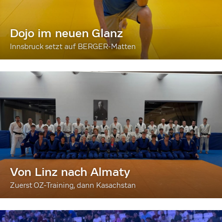
Dojo im neuen Glanz
Innsbruck setzt auf BERGER-Matten
Von Linz nach Almaty
Zuerst OZ-Training, dann Kasachstan