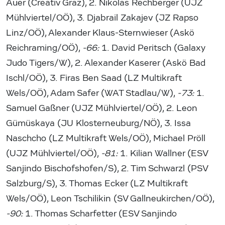
Auer (Creativ Graz), 2. Nikolas Rechberger (UJZ
Mühlviertel/OÖ), 3. Djabrail Zakajev (JZ Rapso
Linz/OÖ), Alexander Klaus-Sternwieser (Askö
Reichraming/OÖ),
-66:
1. David Peritsch (Galaxy
Judo Tigers/W), 2. Alexander Kaserer (Askö Bad
Ischl/OÖ), 3. Firas Ben Saad (LZ Multikraft
Wels/OÖ), Adam Safer (WAT Stadlau/W),
-73:
1.
Samuel Gaßner (UJZ Mühlviertel/OÖ), 2. Leon
Gümüskaya (JU Klosterneuburg/NÖ), 3. Issa
Naschcho (LZ Multikraft Wels/OÖ), Michael Pröll
(UJZ Mühlviertel/OÖ),
-81:
1. Kilian Wallner (ESV
Sanjindo Bischofshofen/S), 2. Tim Schwarzl (PSV
Salzburg/S), 3. Thomas Ecker (LZ Multikraft
Wels/OÖ), Leon Tschilikin (SV Gallneukirchen/OÖ),
-90:
1. Thomas Scharfetter (ESV Sanjindo