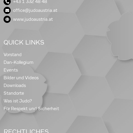
+43 1 332 48 48
office@judoaustria.at
www.judoaustria.at
QUICK LINKS
Vorstand
Dan-Kollegium
Events
Bilder und Videos
Downloads
Standorte
Was ist Judo?
Für Respekt und Sicherheit
RECHTLICHES