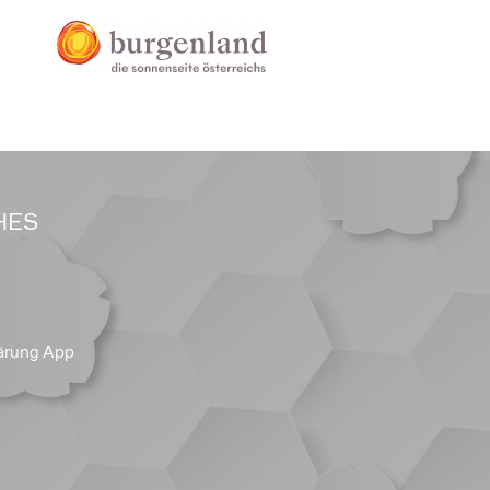
HES
ärung App