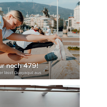
ur noch 479!
 lässt Guayaquil aus