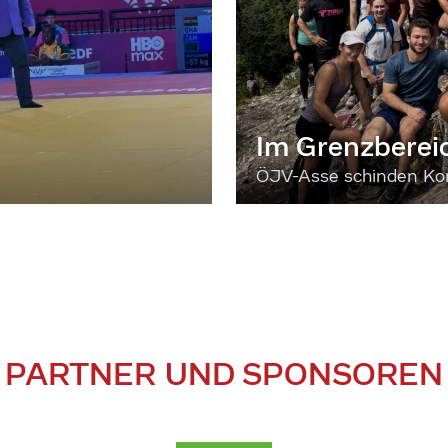
Im Grenzberei
ÖJV-Asse schinden Kon
PARTNER UND SPONSOREN