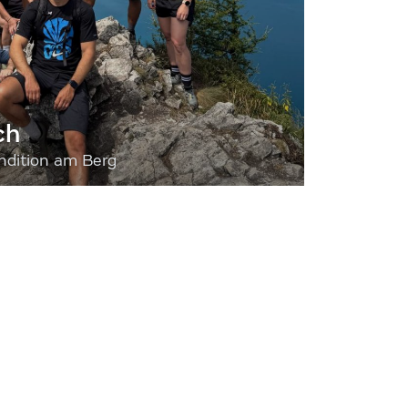
ch
dition am Berg