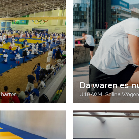
Da waren es n
härter...
U18-WM: Selina Wögerer