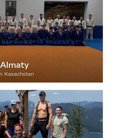
 Almaty
nn Kasachstan