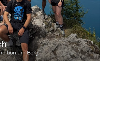
ch
dition am Berg