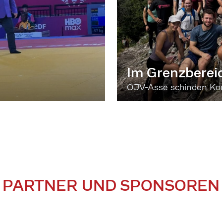
Im Grenzberei
ÖJV-Asse schinden Kon
PARTNER UND SPONSOREN