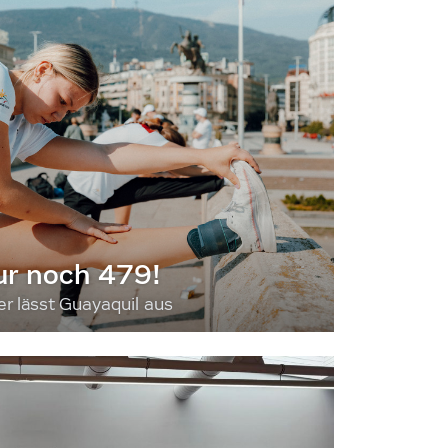
ur noch 479!
 lässt Guayaquil aus