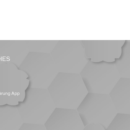
HES
ärung App