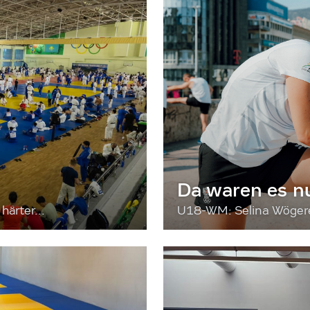
Da waren es n
härter...
U18-WM: Selina Wögerer