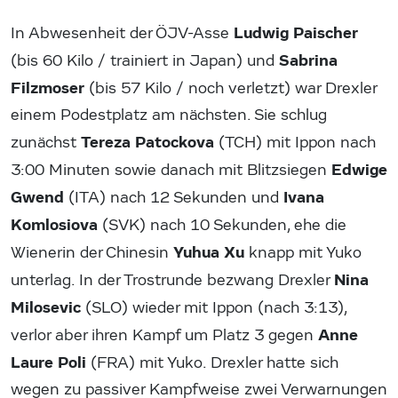
Ludwig Paischer
In Abwesenheit der ÖJV-Asse
Sabrina
(bis 60 Kilo / trainiert in Japan) und
Filzmoser
(bis 57 Kilo / noch verletzt) war Drexler
einem Podestplatz am nächsten. Sie schlug
Tereza Patockova
zunächst
(TCH) mit Ippon nach
Edwige
3:00 Minuten sowie danach mit Blitzsiegen
Gwend
Ivana
(ITA) nach 12 Sekunden und
Komlosiova
(SVK) nach 10 Sekunden, ehe die
Yuhua Xu
Wienerin der Chinesin
knapp mit Yuko
Nina
unterlag. In der Trostrunde bezwang Drexler
Milosevic
(SLO) wieder mit Ippon (nach 3:13),
Anne
verlor aber ihren Kampf um Platz 3 gegen
Laure Poli
(FRA) mit Yuko. Drexler hatte sich
wegen zu passiver Kampfweise zwei Verwarnungen