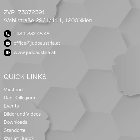
ZVR: 73072391
Wehlistraße 29/1/111, 1200 Wien
+43 1 332 48 48
office@judoaustria.at
www.judoaustria.at
QUICK LINKS
Vorstand
Dan-Kollegium
Events
Bilder und Videos
Downloads
Standorte
Was ist Judo?