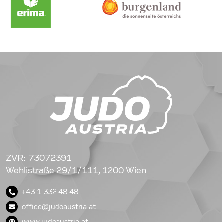
ZVR: 73072391
Wehlistraße 29/1/111, 1200 Wien
+43 1 332 48 48
office@judoaustria.at
www.judoaustria.at