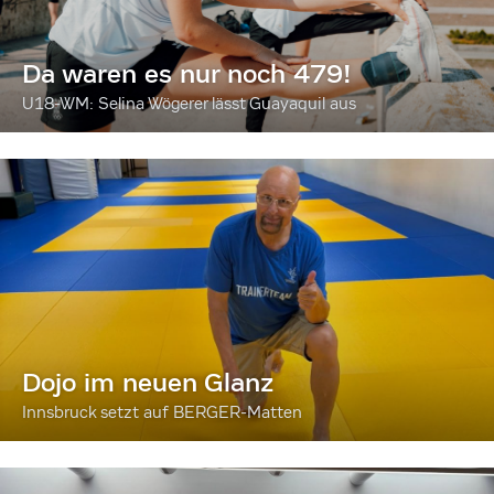
Da waren es nur noch 479!
U18-WM: Selina Wögerer lässt Guayaquil aus
Dojo im neuen Glanz
Innsbruck setzt auf BERGER-Matten