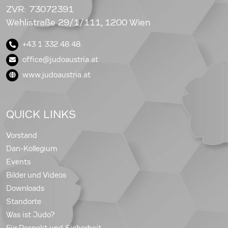
ZVR: 73072391
Wehlistraße 29/1/111, 1200 Wien
+43 1 332 48 48
office@judoaustria.at
www.judoaustria.at
QUICK LINKS
Vorstand
Dan-Kollegium
Events
Bilder und Videos
Downloads
Standorte
Was ist Judo?