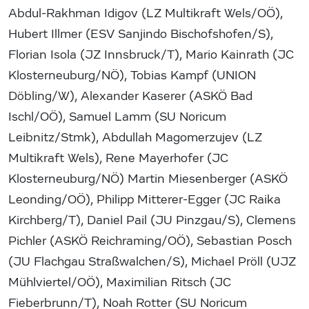
Abdul-Rakhman Idigov (LZ Multikraft Wels/OÖ),
Hubert Illmer (ESV Sanjindo Bischofshofen/S),
Florian Isola (JZ Innsbruck/T), Mario Kainrath (JC
Klosterneuburg/NÖ), Tobias Kampf (UNION
Döbling/W), Alexander Kaserer (ASKÖ Bad
Ischl/OÖ), Samuel Lamm (SU Noricum
Leibnitz/Stmk), Abdullah Magomerzujev (LZ
Multikraft Wels), Rene Mayerhofer (JC
Klosterneuburg/NÖ) Martin Miesenberger (ASKÖ
Leonding/OÖ), Philipp Mitterer-Egger (JC Raika
Kirchberg/T), Daniel Pail (JU Pinzgau/S), Clemens
Pichler (ASKÖ Reichraming/OÖ), Sebastian Posch
(JU Flachgau Straßwalchen/S), Michael Pröll (UJZ
Mühlviertel/OÖ), Maximilian Ritsch (JC
Fieberbrunn/T), Noah Rotter (SU Noricum