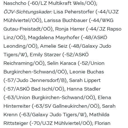
Naschcho (-60/LZ Multikraft Wels/OÖ);
ÖJV-Sichtungskader:
Lisa Peherstorfer (-44/UJZ
Mühlviertel/OÖ), Larissa Buchbauer (-44/WKG
Gutau-Freistadt/OÖ), Ronja Harrer (-44/JZ Rapso
Linz/OÖ), Magdalena Mayrhofer (-48/ASKÖ
Leonding/OÖ), Amelie Seiz (-48/Galaxy Judo
Tigers/W), Emily Starzer (-52/ASKÖ
Reichraming/OÖ), Selin Karaca (-52/Union
Burgkirchen-Schwand/OÖ), Leonie Buchas
(-57/Judo Jennersdorf/B), Sarah Lippert
(-57/ASKÖ Bad Ischl/OÖ), Hanna Stadler
(-63/Union Burgkirchen-Schwand/OÖ), Elena
Hinterreiter (-63/SV Gallneukirchen/OÖ), Sarah
Krenn (-63/Galaxy Judo Tigers/W), Mathilda
Rittsteiger (-70/UJZ Mühlviertel/OÖ); Florian