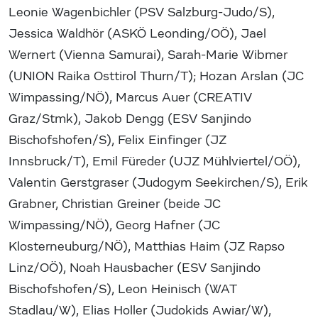
Leonie Wagenbichler (PSV Salzburg-Judo/S),
Jessica Waldhör (ASKÖ Leonding/OÖ), Jael
Wernert (Vienna Samurai), Sarah-Marie Wibmer
(UNION Raika Osttirol Thurn/T); Hozan Arslan (JC
Wimpassing/NÖ), Marcus Auer (CREATIV
Graz/Stmk), Jakob Dengg (ESV Sanjindo
Bischofshofen/S), Felix Einfinger (JZ
Innsbruck/T), Emil Füreder (UJZ Mühlviertel/OÖ),
Valentin Gerstgraser (Judogym Seekirchen/S), Erik
Grabner, Christian Greiner (beide JC
Wimpassing/NÖ), Georg Hafner (JC
Klosterneuburg/NÖ), Matthias Haim (JZ Rapso
Linz/OÖ), Noah Hausbacher (ESV Sanjindo
Bischofshofen/S), Leon Heinisch (WAT
Stadlau/W), Elias Holler (Judokids Awiar/W),