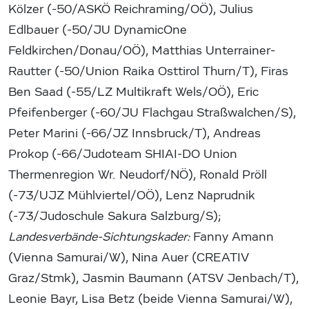
Kölzer (-50/ASKÖ Reichraming/OÖ), Julius
Edlbauer (-50/JU DynamicOne
Feldkirchen/Donau/OÖ), Matthias Unterrainer-
Rautter (-50/Union Raika Osttirol Thurn/T), Firas
Ben Saad (-55/LZ Multikraft Wels/OÖ), Eric
Pfeifenberger (-60/JU Flachgau Straßwalchen/S),
Peter Marini (-66/JZ Innsbruck/T), Andreas
Prokop (-66/Judoteam SHIAI-DO Union
Thermenregion Wr. Neudorf/NÖ), Ronald Pröll
(-73/UJZ Mühlviertel/OÖ), Lenz Naprudnik
(-73/Judoschule Sakura Salzburg/S);
Landesverbände-Sichtungskader:
Fanny Amann
(Vienna Samurai/W), Nina Auer (CREATIV
Graz/Stmk), Jasmin Baumann (ATSV Jenbach/T),
Leonie Bayr, Lisa Betz (beide Vienna Samurai/W),