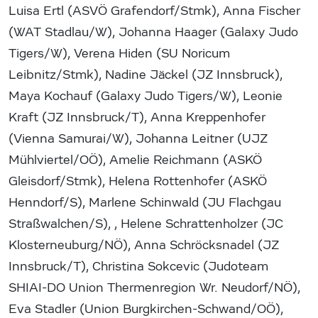
Luisa Ertl (ASVÖ Grafendorf/Stmk), Anna Fischer
(WAT Stadlau/W), Johanna Haager (Galaxy Judo
Tigers/W), Verena Hiden (SU Noricum
Leibnitz/Stmk), Nadine Jäckel (JZ Innsbruck),
Maya Kochauf (Galaxy Judo Tigers/W), Leonie
Kraft (JZ Innsbruck/T), Anna Kreppenhofer
(Vienna Samurai/W), Johanna Leitner (UJZ
Mühlviertel/OÖ), Amelie Reichmann (ASKÖ
Gleisdorf/Stmk), Helena Rottenhofer (ASKÖ
Henndorf/S), Marlene Schinwald (JU Flachgau
Straßwalchen/S), , Helene Schrattenholzer (JC
Klosterneuburg/NÖ), Anna Schröcksnadel (JZ
Innsbruck/T), Christina Sokcevic (Judoteam
SHIAI-DO Union Thermenregion Wr. Neudorf/NÖ),
Eva Stadler (Union Burgkirchen-Schwand/OÖ),