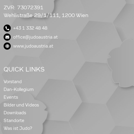
ZVR: 73072391
Wehlistraße 29/1/111, 1200 Wien
+43 1 332 48 48
office@judoaustria.at
www.judoaustria.at
QUICK LINKS
Vorstand
Dan-Kollegium
Events
Bilder und Videos
Downloads
Standorte
Was ist Judo?