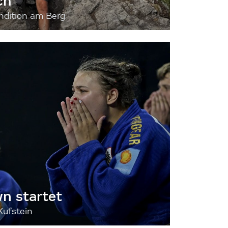
ch
dition am Berg
 startet
Kufstein