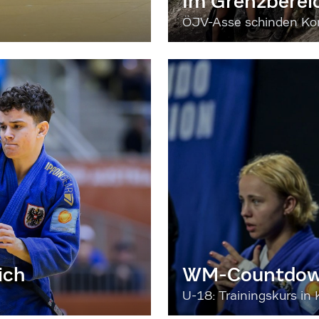
Im Grenzberei
ÖJV-Asse schinden Kon
ich
WM-Countdown
U-18: Trainingskurs in 