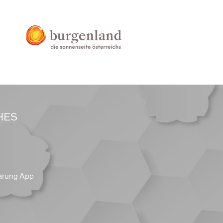
HES
ärung App