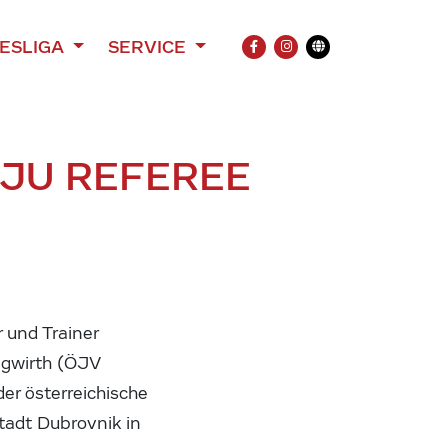
ESLIGA
SERVICE
FACEBOOK
INSTAGRAM
Übersetzung
JU REFEREE
 und Trainer
ngwirth (ÖJV
der österreichische
stadt Dubrovnik in