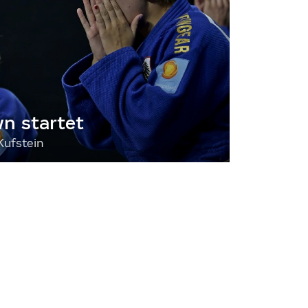
 startet
Kufstein