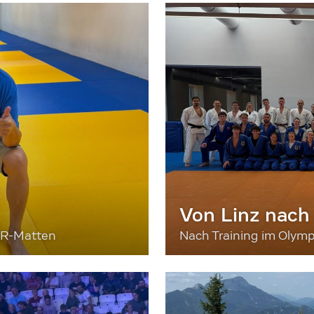
Von Linz nach
ER-Matten
Nach Training im Olymp