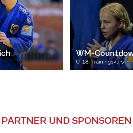
ich
WM-Countdown
U-18: Trainingskurs in 
PARTNER UND SPONSOREN